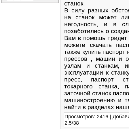
станок.
В силу разных обсто
на станок может ли
негодность, и в с
позаботились о создан
Вам в помощь придет
можете скачать пас
также купить паспорт 
прессов , машин и о
узлам и станкам, и
эксплуатации к станк
пресс, паспорт ст
токарного станка, 
заточной станок паспо
машиностроению и т
найти в разделах наше
Просмотров
:
2416
|
Добав
2.5
/
38