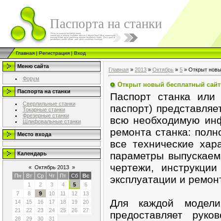
Паспорта на станки
Главная
|
Регистрация
|
Вход
Меню сайта
Главная
»
2013
»
Октябрь
»
5
» Открыт новы
Форум
Открыт новый бесплатный сайт
Паспорта на станки
Паспорт станка или 
Сверлильные станки
паспорт) представляе
Токарные станки
Фрезерные станки
всю необходимую ин
Шлифовальные станки
ремонта станка: полн
Место входа
все технические хар
параметры выпускаем
Календарь
чертежи, инструкции
«
Октябрь 2013
»
Пн
Вт
Ср
Чт
Пт
Сб
Вс
эксплуатации и ремонт
1
2
3
4
5
6
7
8
9
10
11
12
13
Для каждой модели 
14
15
16
17
18
19
20
21
22
23
24
25
26
27
предоставляет руко
28
29
30
31