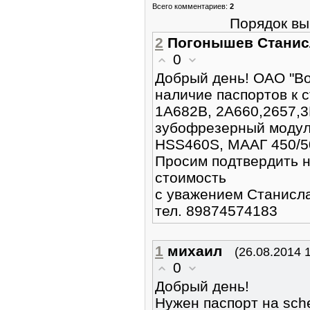
Всего комментариев
:
2
Порядок вы
2
Погонышев Станис
0
Добрый день! ОАО "В
наличие паспортов к 
1А682В, 2А660,2657,3
зубофрезерный модул
HSS460S, МААГ 450/5
Просим подтвердить н
стоимость
с уважением Станисл
тел. 89874574183
1
михаил
(26.08.2014 
0
Добрый день!
Нужен паспорт на sch